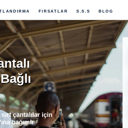
ATLANDIRMA
FIRSATLAR
S.S.S
BLOG
antalı
 Bağlı
rt çantalılar için
'ına bağımlı