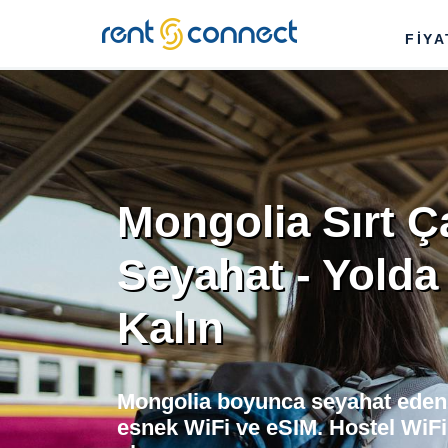
RENT'N
FİY
CONNECT
Mongolia Sırt Ç
Seyahat - Yolda
Kalın
Mongolia boyunca seyahat eden sı
esnek WiFi ve eSIM. Hostel WiFi