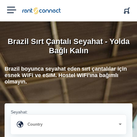
RENT'N
CONNECT
Brazil Sırt Çantalı Seyahat - Yolda
Bağlı Kalın
Brazil boyunca seyahat eden sırt çantalılar için
esnek WiFi ve eSIM. Hostel WiFi'ına bağımlı
olmayın.
Seyahat: