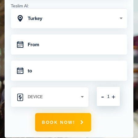
Teslim Al:
Turkey
-
+
BOOK NOW!