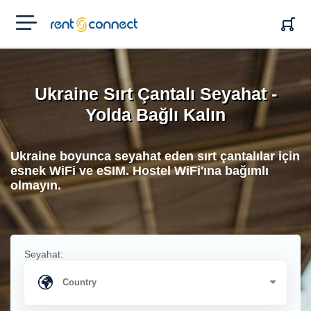
RENT'N
CONNECT
Ukraine Sırt Çantalı Seyahat -
Yolda Bağlı Kalın
Ukraine boyunca seyahat eden sırt çantalılar için
esnek WiFi ve eSIM. Hostel WiFi'ına bağımlı
olmayın.
Seyahat: