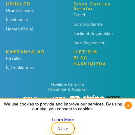
ÜRÜNLER
Sıkça Sorulan
Sorular
Ürünleri İncele
Genel
İncelemeler
Sorun Giderme
Hemen Kirala!
Teslimat Seçenekleri
İade Seçenekleri
KAMPANYALAR
İLETİŞİM
Fırsatlar
BLOG
HAKKIMIZDA
İş Ortaklarımız
Gizlilik & Çerezler
Hükümler & Koşullar
We use cookies to provide and improve our services. By using
We use cookies to provide and improve our services. By using
x
x
our site, you consent to cookies.
our site, you consent to cookies.
Learn More
Learn More
Copyright © 2019
Rent 'n Connect
Okay
Okay