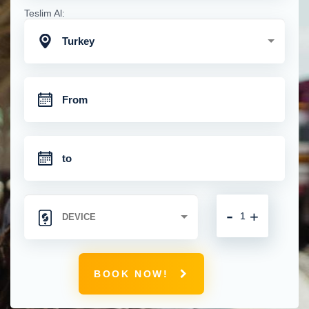
Teslim Al:
Turkey
-
+
BOOK NOW!