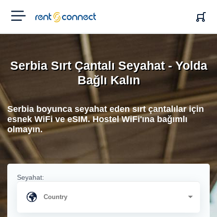
RENT'N
CONNECT
Serbia Sırt Çantalı Seyahat - Yolda
Bağlı Kalın
Serbia boyunca seyahat eden sırt çantalılar için
esnek WiFi ve eSIM. Hostel WiFi'ına bağımlı
olmayın.
Seyahat: