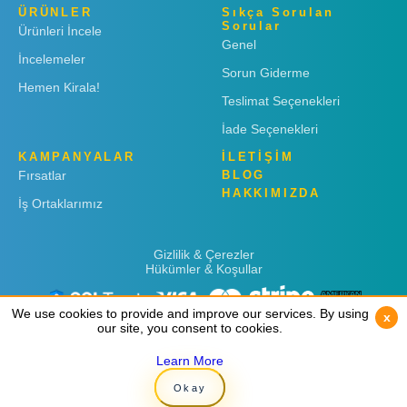
ÜRÜNLER
Sıkça Sorulan
Sorular
Ürünleri İncele
Genel
İncelemeler
Sorun Giderme
Hemen Kirala!
Teslimat Seçenekleri
İade Seçenekleri
KAMPANYALAR
İLETİŞİM
Fırsatlar
BLOG
HAKKIMIZDA
İş Ortaklarımız
Gizlilik & Çerezler
Hükümler & Koşullar
We use cookies to provide and improve our services. By using
We use cookies to provide and improve our services. By using
x
x
our site, you consent to cookies.
our site, you consent to cookies.
Learn More
Learn More
Copyright © 2019
Rent 'n Connect
Okay
Okay