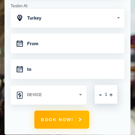
Teslim Al:
Turkey
-
+
BOOK NOW!