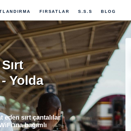
ATLANDIRMA
FIRSATLAR
S.S.S
BLOG
Sırt
 - Yolda
eden sırt çantalılar
WiFi'ına bağımlı