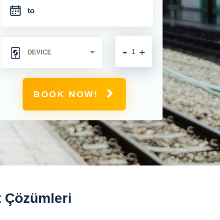
-
+
BOOK NOW!
t Çözümleri