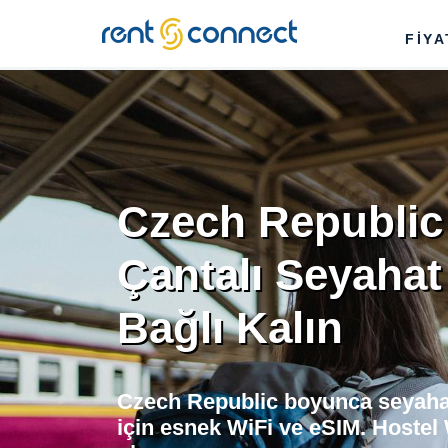
RENT'N
FİY
CONNECT
Czech Republic 
Çantalı Seyahat
Bağlı Kalın
Czech Republic boyunca seyahat 
için esnek WiFi ve eSIM. Hostel 