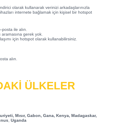
ndirici olarak kullanarak
verinizi arkadaşlarınızla
cihazları internete bağlamak için kişisel bir hotspot
posta ile alın.
sı aramasına gerek yok.
laşımı için hotspot olarak kullanabilirsiniz.
osta alın.
DAKİ ÜLKELER
riyeti, Mısır, Gabon, Gana, Kenya, Madagaskar,
Tunus
,
Uganda