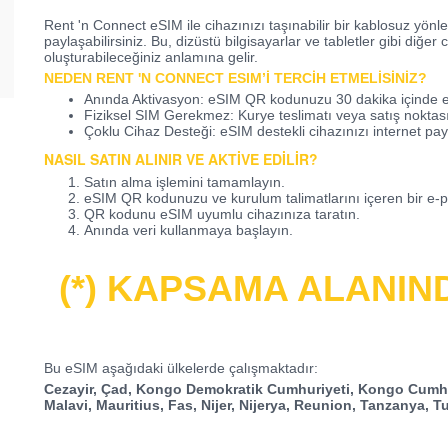
Rent 'n Connect eSIM ile cihazınızı taşınabilir bir kablosuz yönle
paylaşabilirsiniz
. Bu, dizüstü bilgisayarlar ve tabletler gibi diğer 
oluşturabileceğiniz anlamına gelir.
NEDEN RENT 'N CONNECT ESIM’I TERCIH ETMELISINIZ?
Anında Aktivasyon
: eSIM QR kodunuzu 30 dakika içinde e-
Fiziksel SIM Gerekmez
: Kurye teslimatı veya satış nokta
Çoklu Cihaz Desteği
: eSIM destekli cihazınızı internet pay
NASIL SATIN ALINIR VE AKTIVE EDILIR?
Satın alma işlemini tamamlayın.
eSIM QR kodunuzu ve kurulum talimatlarını içeren bir e-p
QR kodunu eSIM uyumlu cihazınıza taratın.
Anında veri kullanmaya başlayın.
(*) KAPSAMA ALANIN
Bu eSIM aşağıdaki ülkelerde çalışmak
tadır:
Cezayir, Çad, Kongo Demokratik Cumhuriyeti, Kongo Cumhu
Malavi, Mauritius, Fas, Nijer, Nijerya, Reunion, Tanzanya, 