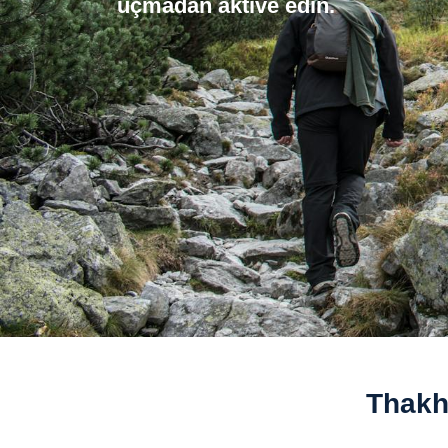
uçmadan aktive edin.
Thakh