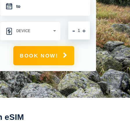
-
+
BOOK NOW!
n eSIM