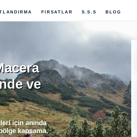
ATLANDIRMA
FIRSATLAR
S.S.S
BLOG
Macera
ende ve
eri için anında
 bölge kapsama,