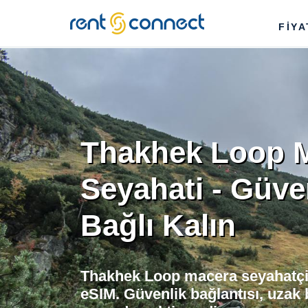
RENT'N
FİY
CONNECT
Thakhek Loop 
Seyahati - Güv
Bağlı Kalın
Thakhek Loop macera seyahatçil
eSIM. Güvenlik bağlantısı, uzak