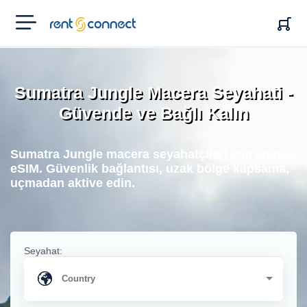
RENT'N
CONNECT
Sumatra Jungle Macera Seyahati -
Güvende ve Bağlı Kalın
Sumatra Jungle macera seyahatçileri için anında
eSIM. Güvenlik bağlantısı, uzak bölge kapsama,
uçmadan aktive edin.
Seyahat: