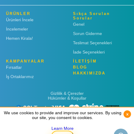
ÜRÜNLER
Sıkça Sorulan
Sorular
Ürünleri İncele
Genel
İncelemeler
Sorun Giderme
Hemen Kirala!
Teslimat Seçenekleri
İade Seçenekleri
KAMPANYALAR
İLETİŞİM
Fırsatlar
BLOG
HAKKIMIZDA
İş Ortaklarımız
Gizlilik & Çerezler
Hükümler & Koşullar
We use cookies to provide and improve our services. By using
We use cookies to provide and improve our services. By using
x
x
our site, you consent to cookies.
our site, you consent to cookies.
Learn More
Learn More