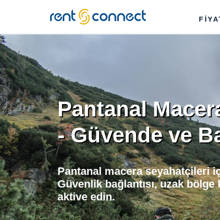
RENT'N
FİY
CONNECT
Pantanal Macer
- Güvende ve Ba
Pantanal macera seyahatçileri i
Güvenlik bağlantısı, uzak bölg
aktive edin.