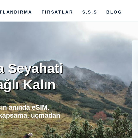
ATLANDIRMA
FIRSATLAR
S.S.S
BLOG
a Seyahati
ğlı Kalın
çin anında eSIM.
e kapsama, uçmadan