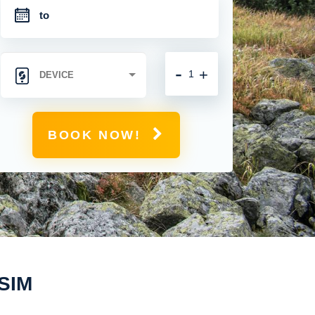
-
+
BOOK NOW!
eSIM