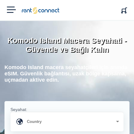
RENT'N
CONNECT
Komodo Island Macera Seyahati -
Güvende ve Bağlı Kalın
Komodo Island macera seyahatçileri için anında
eSIM. Güvenlik bağlantısı, uzak bölge kapsama,
uçmadan aktive edin.
Seyahat: