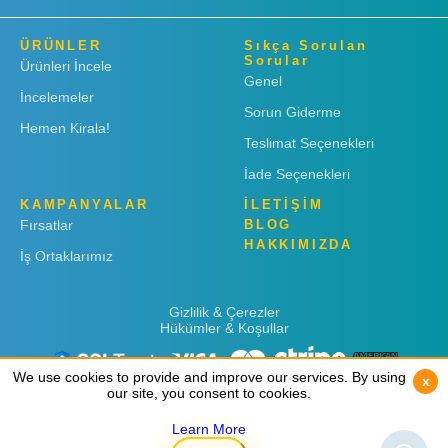
ÜRÜNLER
Sıkça Sorulan
Sorular
Ürünleri İncele
Genel
İncelemeler
Sorun Giderme
Hemen Kirala!
Teslimat Seçenekleri
İade Seçenekleri
KAMPANYALAR
İLETİŞİM
Fırsatlar
BLOG
HAKKIMIZDA
İş Ortaklarımız
Gizlilik & Çerezler
Hükümler & Koşullar
We use cookies to provide and improve our services. By using
We use cookies to provide and improve our services. By using
x
x
our site, you consent to cookies.
our site, you consent to cookies.
Learn More
Learn More