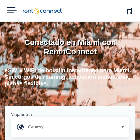
RENT'N
CONNECT
Conectado en Miami con
RentnConnect
eSIM y WiFi de bolsillo instantaneo para Miami.
Sin cargos de roaming, activacion instantanea,
planes flexibles.
Viajando a: