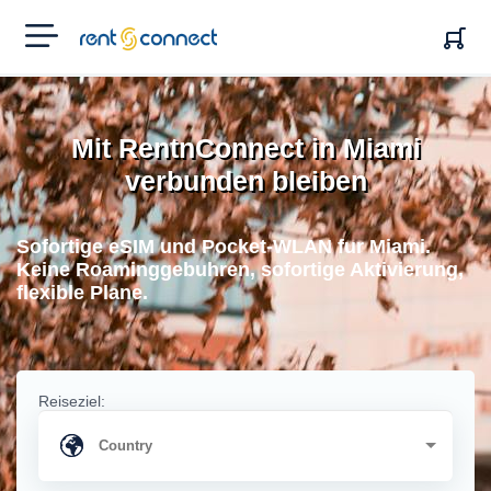
RENT'N
CONNECT
Mit RentnConnect in Miami
verbunden bleiben
Sofortige eSIM und Pocket-WLAN fur Miami.
Keine Roaminggebuhren, sofortige Aktivierung,
flexible Plane.
Reiseziel: