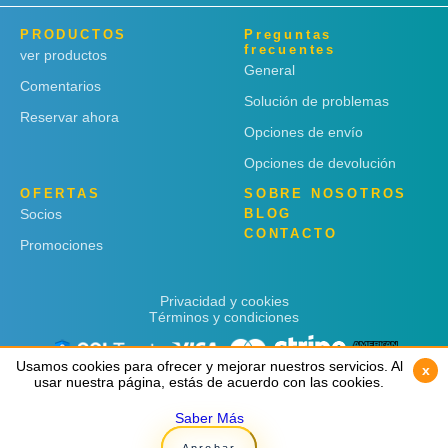
PRODUCTOS
Preguntas
frecuentes
ver productos
General
Comentarios
Solución de problemas
Reservar ahora
Opciones de envío
Opciones de devolución
OFERTAS
SOBRE NOSOTROS
Socios
BLOG
CONTACTO
Promociones
Privacidad y cookies
Términos y condiciones
Usamos cookies para ofrecer y mejorar nuestros servicios. Al
Usamos cookies para ofrecer y mejorar nuestros servicios. Al
x
x
usar nuestra página, estás de acuerdo con las cookies.
usar nuestra página, estás de acuerdo con las cookies.
Saber Más
Saber Más
Copyright © 2019
Rent 'n Connect
Aprobar
Aprobar