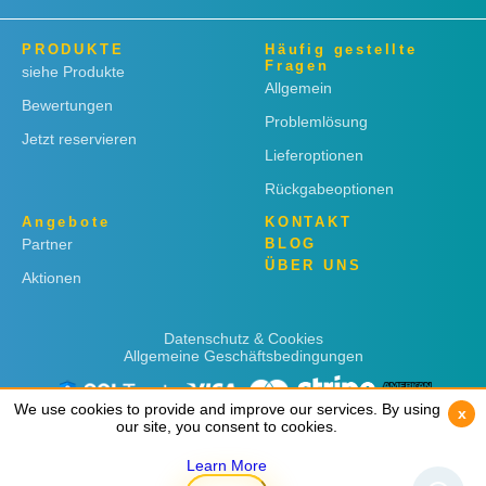
PRODUKTE
Häufig gestellte
Fragen
siehe Produkte
Allgemein
Bewertungen
Problemlösung
Jetzt reservieren
Lieferoptionen
Rückgabeoptionen
Angebote
KONTAKT
Partner
BLOG
ÜBER UNS
Aktionen
Datenschutz & Cookies
Allgemeine Geschäftsbedingungen
We use cookies to provide and improve our services. By using
We use cookies to provide and improve our services. By using
x
x
our site, you consent to cookies.
our site, you consent to cookies.
Learn More
Learn More