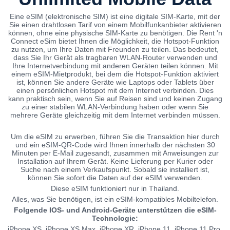
Eine eSIM (elektronische SIM) ist eine digitale SIM-Karte, mit der
Sie einen drahtlosen Tarif von einem Mobilfunkanbieter aktivieren
können, ohne eine physische SIM-Karte zu benötigen. Die Rent 'n
Connect eSim bietet Ihnen die Möglichkeit, die Hotspot-Funktion
zu nutzen, um Ihre Daten mit Freunden zu teilen. Das bedeutet,
dass Sie Ihr Gerät als tragbaren WLAN-Router verwenden und
Ihre Internetverbindung mit anderen Geräten teilen können. Mit
einem eSIM-Mietprodukt, bei dem die Hotspot-Funktion aktiviert
ist, können Sie andere Geräte wie Laptops oder Tablets über
einen persönlichen Hotspot mit dem Internet verbinden. Dies
kann praktisch sein, wenn Sie auf Reisen sind und keinen Zugang
zu einer stabilen WLAN-Verbindung haben oder wenn Sie
mehrere Geräte gleichzeitig mit dem Internet verbinden müssen.
Um die eSIM zu erwerben, führen Sie die Transaktion hier durch
und ein eSIM-QR-Code wird Ihnen innerhalb der nächsten 30
Minuten per E-Mail zugesandt, zusammen mit Anweisungen zur
Installation auf Ihrem Gerät. Keine Lieferung per Kurier oder
Suche nach einem Verkaufspunkt. Sobald sie installiert ist,
können Sie sofort die Daten auf der eSIM verwenden.
Diese eSIM funktioniert nur in Thailand.
Alles, was Sie benötigen, ist ein eSIM-kompatibles Mobiltelefon.
Folgende IOS- und Android-Geräte unterstützen die eSIM-
Technologie:
iPhone XS, iPhone XS Max, iPhone XR, iPhone 11, iPhone 11 Pro,