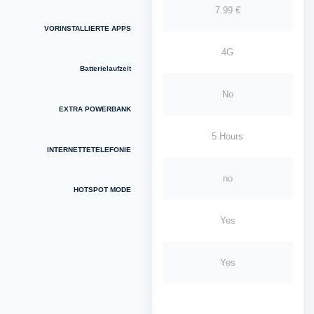
7.99 €
VORINSTALLIERTE APPS
4G
Batterielaufzeit
No
EXTRA POWERBANK
5 Hours
INTERNETTETELEFONIE
no
HOTSPOT MODE
Yes
Yes