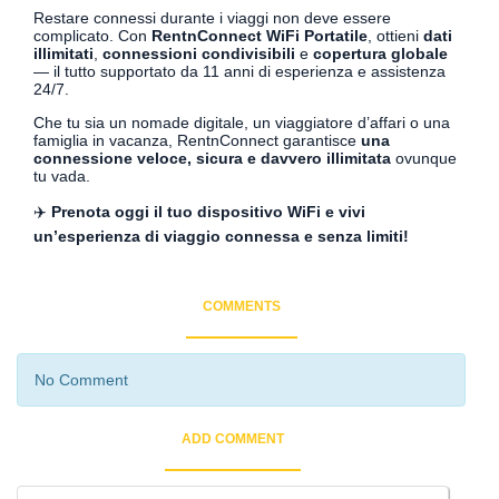
Restare connessi durante i viaggi non deve essere
complicato. Con
RentnConnect WiFi Portatile
, ottieni
dati
illimitati
,
connessioni condivisibili
e
copertura globale
— il tutto supportato da 11 anni di esperienza e assistenza
24/7.
Che tu sia un nomade digitale, un viaggiatore d’affari o una
famiglia in vacanza, RentnConnect garantisce
una
connessione veloce, sicura e davvero illimitata
ovunque
tu vada.
✈️
Prenota oggi il tuo dispositivo WiFi e vivi
un’esperienza di viaggio connessa e senza limiti!
COMMENTS
No Comment
ADD COMMENT