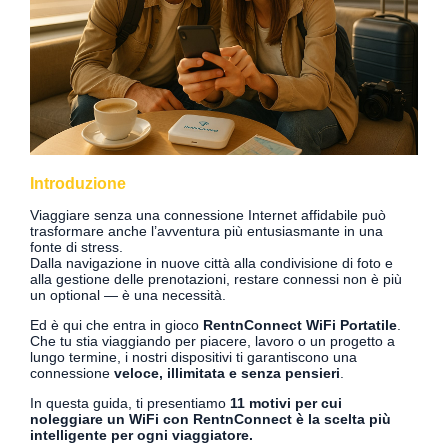
Introduzione
Viaggiare senza una connessione Internet affidabile può
trasformare anche l’avventura più entusiasmante in una
fonte di stress.
Dalla navigazione in nuove città alla condivisione di foto e
alla gestione delle prenotazioni, restare connessi non è più
un optional — è una necessità.
Ed è qui che entra in gioco
RentnConnect WiFi Portatile
.
Che tu stia viaggiando per piacere, lavoro o un progetto a
lungo termine, i nostri dispositivi ti garantiscono una
connessione
veloce, illimitata e senza pensieri
.
In questa guida, ti presentiamo
11 motivi per cui
noleggiare un WiFi con RentnConnect è la scelta più
intelligente per ogni viaggiatore.