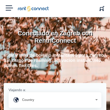
RENT'N
CONNECT
Conectado en Zagreb con
RentnConnect
eSIM y WiFi de bolsillo instantaneo para Zagreb.
Sin cargos de roaming, activacion instantanea,
planes flexibles.
Viajando a: