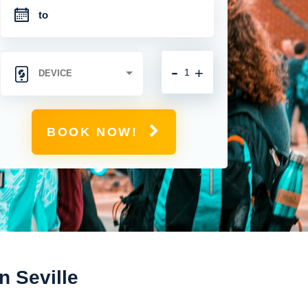
-
+
BOOK NOW!
n Seville