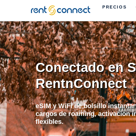
PRECIOS
RENT'N
CONNECT
Conectado en Se
RentnConnect
eSIM y WiFi de bolsillo instanta
cargos de roaming, activacion i
flexibles.