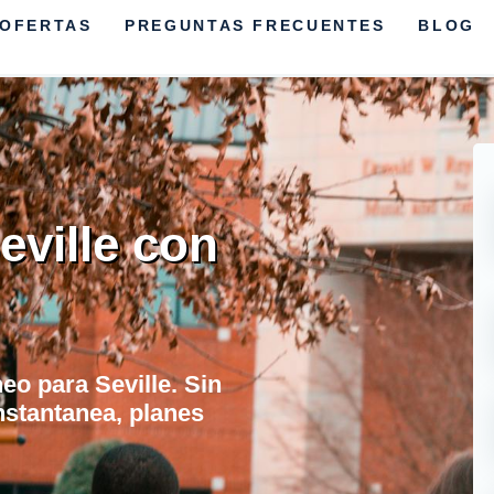
OFERTAS
PREGUNTAS FRECUENTES
BLOG
ville con
neo para Seville. Sin
nstantanea, planes