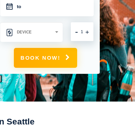
-
+
BOOK NOW!
n Seattle