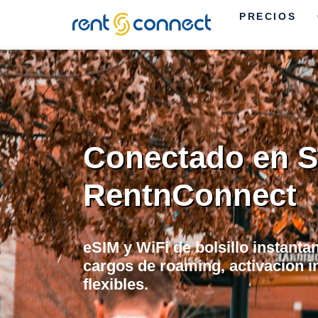
PRECIOS
RENT'N
CONNECT
Conectado en S
RentnConnect
eSIM y WiFi de bolsillo instanta
cargos de roaming, activacion i
flexibles.