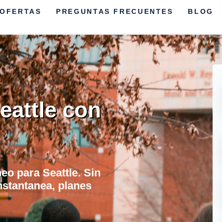
OFERTAS
PREGUNTAS FRECUENTES
BLOG
eattle con
neo para Seattle. Sin
nstantanea, planes