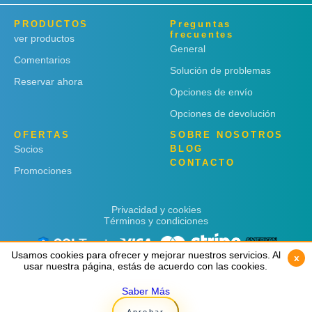
PRODUCTOS
Preguntas
frecuentes
ver productos
General
Comentarios
Solución de problemas
Reservar ahora
Opciones de envío
Opciones de devolución
OFERTAS
SOBRE NOSOTROS
Socios
BLOG
CONTACTO
Promociones
Privacidad y cookies
Términos y condiciones
Usamos cookies para ofrecer y mejorar nuestros servicios. Al
Usamos cookies para ofrecer y mejorar nuestros servicios. Al
x
x
usar nuestra página, estás de acuerdo con las cookies.
usar nuestra página, estás de acuerdo con las cookies.
Saber Más
Saber Más
Copyright © 2019
Rent 'n Connect
Aprobar
Aprobar