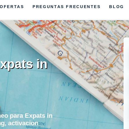
OFERTAS
PREGUNTAS FRECUENTES
BLOG
xpats in
neo para Expats in
g, activacion