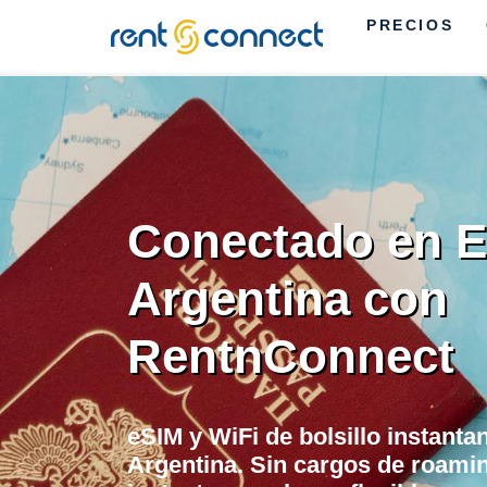
PRECIOS
RENT'N
CONNECT
Conectado en E
Argentina con
RentnConnect
eSIM y WiFi de bolsillo instanta
Argentina. Sin cargos de roamin