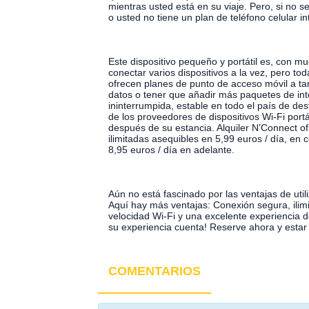
mientras usted está en su viaje. Pero, si no s
o usted no tiene un plan de teléfono celular i
Este dispositivo pequeño y portátil es, con m
conectar varios dispositivos a la vez, pero 
ofrecen planes de punto de acceso móvil a ta
datos o tener que añadir más paquetes de inter
ininterrumpida, estable en todo el país de des
de los proveedores de dispositivos Wi-Fi portá
después de su estancia. Alquiler N’Connect o
ilimitadas asequibles en 5,99 euros / día, e
8,95 euros / día en adelante.
Aún no está fascinado por las ventajas de ut
Aquí hay más ventajas: Conexión segura, ilimi
velocidad Wi-Fi y una excelente experiencia d
su experiencia cuenta! Reserve ahora y estar
COMENTARIOS