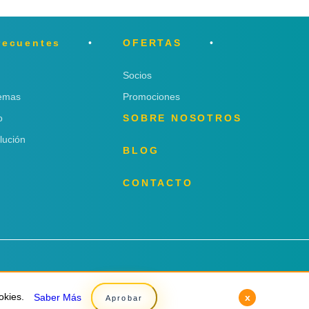
recuentes
OFERTAS
Socios
lemas
Promociones
o
SOBRE NOSOTROS
lución
BLOG
CONTACTO
okies.
okies.
Saber Más
Saber Más
x
x
Aprobar
Aprobar