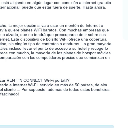
e está alojando en algún lugar con conexión a internet gratuita
nternacional, puede que estar fuera de suerte. Hasta ahora.
ucho, la mejor opción si va a usar un montón de Internet o
todavía quiere planes WiFi baratos. Con muchas empresas que
nto alzado, que no tendrá que preocuparse de ir sobre sus
net. Este dispositivo de bolsillo WiFi ofrece una cobertura
tino, sin ningún tipo de contratos o ataduras. La gran mayoría
tiles incluso llevar el punto de acceso a su hotel y recogerlo
frece con mucho, la mayoría de los planes de hotspot móviles
n comparación con los competidores precios que comienzan en
ilizar RENT ‘N CONNECT Wi-Fi portátil?
tado a Internet Wi-Fi, servicio en más de 50 países, de alta
el cliente ... Por supuesto, además de todos estos beneficios,
 fascinado!