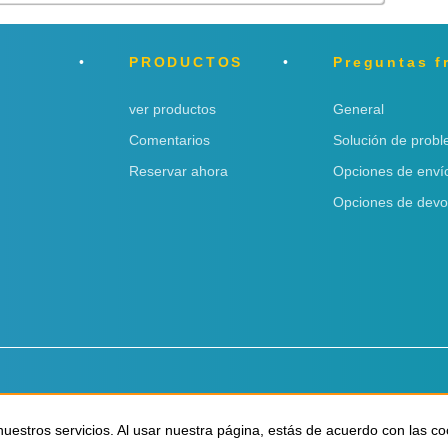
PRODUCTOS
Preguntas f
ver productos
General
Comentarios
Solución de prob
Reservar ahora
Opciones de enví
Opciones de devo
uestros servicios. Al usar nuestra página, estás de acuerdo con las co
uestros servicios. Al usar nuestra página, estás de acuerdo con las co