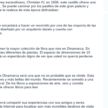
y escandinavo, Christian IV, en 1606, este castillo ofrece una
ia. Se puede caminar por los pasillos de este gran palacio y
e la realeza de esta época disfrutaban.
e encantará a hacer un recorrido por una de las mayoría de las
 diseñado por un arquitecto danés y cuenta con
s.
nen la mayor colección de flora que vive en Dinamarca. En
es diferentes de plantas. El espacio de dimensiones de 10
rá un espectáculo digno de ver que usted no querrá perderse
 de Dinamarca será una que no es probable que se olvide. Esta
ndes y más bellas del mundo. Recientemente se sometió a una
ral. De los libros a exposiciones de arte, vino y comida
e ofrecer libros para leer.
uerrá compartir sus experiencias con sus amigos y seres
a Internet para localizar aún más increíbles destinos de visita