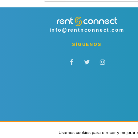
info@rentnconnect.com
SÍGUENOS
Privacidad y cookies
Términos y condiciones
Usamos cookies para ofrecer y mejorar n
Usamos cookies para ofrecer y mejorar n