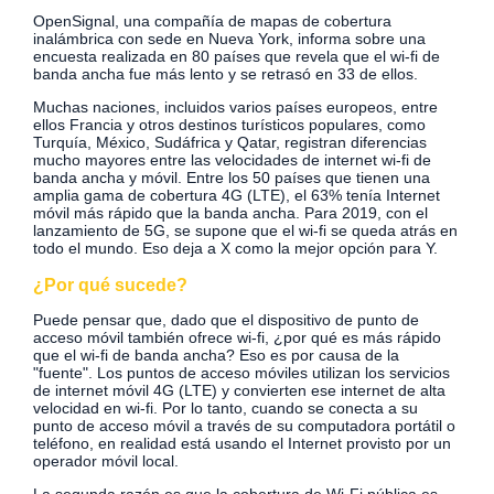
OpenSignal, una compañía de mapas de cobertura
inalámbrica con sede en Nueva York, informa sobre una
encuesta realizada en 80 países que revela que el wi-fi de
banda ancha fue más lento y se retrasó en 33 de ellos.
Muchas naciones, incluidos varios países europeos, entre
ellos Francia y otros destinos turísticos populares, como
Turquía, México, Sudáfrica y Qatar, registran diferencias
mucho mayores entre las velocidades de internet wi-fi de
banda ancha y móvil. Entre los 50 países que tienen una
amplia gama de cobertura 4G (LTE), el 63% tenía Internet
móvil más rápido que la banda ancha. Para 2019, con el
lanzamiento de 5G, se supone que el wi-fi se queda atrás en
todo el mundo. Eso deja a X como la mejor opción para Y.
¿Por qué sucede?
Puede pensar que, dado que el dispositivo de punto de
acceso móvil también ofrece wi-fi, ¿por qué es más rápido
que el wi-fi de banda ancha? Eso es por causa de la
"fuente". Los puntos de acceso móviles utilizan los servicios
de internet móvil 4G (LTE) y convierten ese internet de alta
velocidad en wi-fi. Por lo tanto, cuando se conecta a su
punto de acceso móvil a través de su computadora portátil o
teléfono, en realidad está usando el Internet provisto por un
operador móvil local.