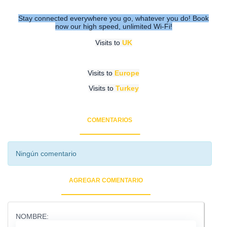
Stay connected everywhere you go, whatever you do! Book
now our high speed, unlimited Wi-Fi!
Visits to
UK
Visits to
Europe
Visits to
Turkey
COMENTARIOS
Ningún comentario
AGREGAR COMENTARIO
NOMBRE: