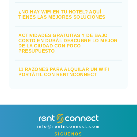
¿NO HAY WIFI EN TU HOTEL? AQUÍ
TIENES LAS MEJORES SOLUCIONES
ACTIVIDADES GRATUITAS Y DE BAJO
COSTO EN DUBÁI: DESCUBRE LO MEJOR
DE LA CIUDAD CON POCO
PRESUPUESTO
11 RAZONES PARA ALQUILAR UN WIFI
PORTÁTIL CON RENTNCONNECT
info@rentnconnect.com
SÍGUENOS