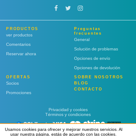
PRODUCTOS
Preguntas
frecuentes
ver productos
General
Comentarios
Solución de problemas
Reservar ahora
Opciones de envío
Opciones de devolución
OFERTAS
SOBRE NOSOTROS
Socios
BLOG
CONTACTO
Promociones
Privacidad y cookies
Términos y condiciones
Usamos cookies para ofrecer y mejorar nuestros servicios. Al
Usamos cookies para ofrecer y mejorar nuestros servicios. Al
usar nuestra página, estás de acuerdo con las cookies.
usar nuestra página, estás de acuerdo con las cookies.