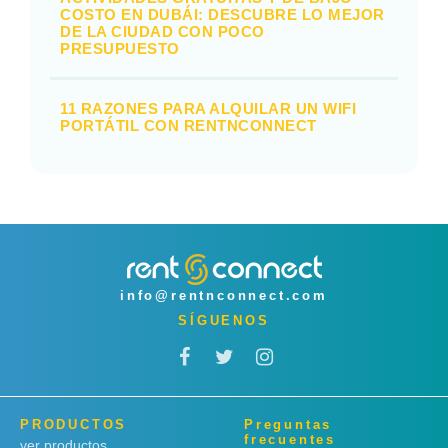
COSTO EN DUBÁI: DESCUBRE LO MEJOR
DE LA CIUDAD CON POCO
PRESUPUESTO
11 RAZONES PARA ALQUILAR UN WIFI
PORTÁTIL CON RENTNCONNECT
info@rentnconnect.com
SÍGUENOS
PRODUCTOS
Preguntas
frecuentes
ver productos