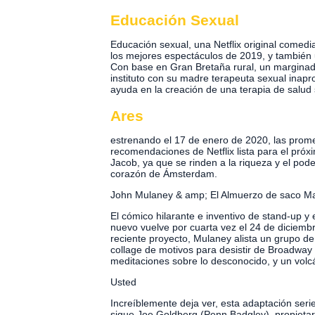
Educación Sexual
Educación sexual, una Netflix original comed
los mejores espectáculos de 2019, y también u
Con base en Gran Bretaña rural, un marginado
instituto con su madre terapeuta sexual inapr
ayuda en la creación de una terapia de salud
Ares
estrenando el 17 de enero de 2020, las promesa
recomendaciones de Netflix lista para el pró
Jacob, ya que se rinden a la riqueza y el pod
corazón de Ámsterdam.
John Mulaney & amp; El Almuerzo de saco M
El cómico hilarante e inventivo de stand-up y
nuevo vuelve por cuarta vez el 24 de diciembr
reciente proyecto, Mulaney alista un grupo 
collage de motivos para desistir de Broadway 
meditaciones sobre lo desconocido, y un vol
Usted
Increíblemente deja ver, esta adaptación ser
sigue Joe Goldberg (Penn Badgley), propietar