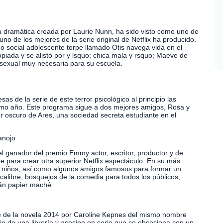
ia dramática creada por Laurie Nunn, ha sido visto como uno de
no de los mejores de la serie original de Netflix ha producido.
 social adolescente torpe llamado Otis navega vida en el
opiada y se alistó por y lsquo; chica mala y rsquo; Maeve de
 sexual muy necesaria para su escuela.
s de la serie de este terror psicológico al principio las
ximo año. Este programa sigue a dos mejores amigos, Rosa y
er oscuro de Ares, una sociedad secreta estudiante en el
anojo
 el ganador del premio Emmy actor, escritor, productor y de
e para crear otra superior Netflix espectáculo. En su más
de niños, así como algunos amigos famosos para formar un
calibre, bosquejos de la comedia para todos los públicos,
cán papier maché.
ie de la novela 2014 por Caroline Kepnes del mismo nombre
io de una librería y asesino en serie que se obsesiona con un