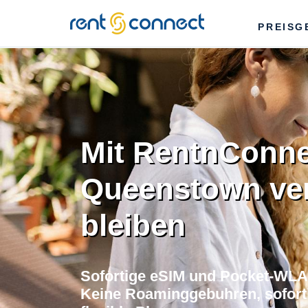
RENT'N
PREISG
CONNECT
Mit RentnConne
Queenstown ve
bleiben
Sofortige eSIM und Pocket-WLA
Keine Roaminggebuhren, soforti