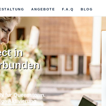
ESTALTUNG
ANGEBOTE
F.A.Q
BLOG
ct in
rbunden
N fur Queenstown.
ge Aktivierung,