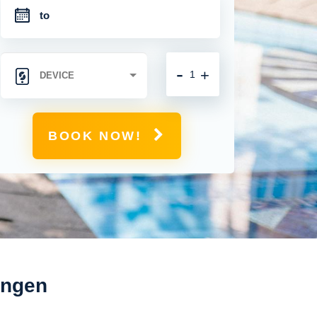
-
+
BOOK NOW!
ungen