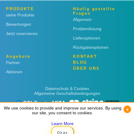
PRODUKTE
Häufig gestellte
Fragen
siehe Produkte
Allgemein
Bewertungen
Problemlösung
Jetzt reservieren
Lieferoptionen
Rückgabeoptionen
Angebote
KONTAKT
Partner
BLOG
ÜBER UNS
Aktionen
Datenschutz & Cookies
Allgemeine Geschäftsbedingungen
We use cookies to provide and improve our services. By using
We use cookies to provide and improve our services. By using
x
x
our site, you consent to cookies.
our site, you consent to cookies.
Learn More
Learn More
Copyright © 2019
Rent 'n Connect
Okay
Okay