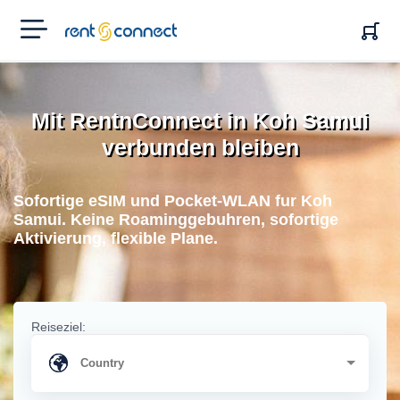
RENT'N
CONNECT
Mit RentnConnect in Koh Samui
verbunden bleiben
Sofortige eSIM und Pocket-WLAN fur Koh
Samui. Keine Roaminggebuhren, sofortige
Aktivierung, flexible Plane.
Reiseziel: