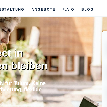
ESTALTUNG
ANGEBOTE
F.A.Q
BLOG
ct in
n bleiben
N fur Tulum. Keine
vierung, flexible