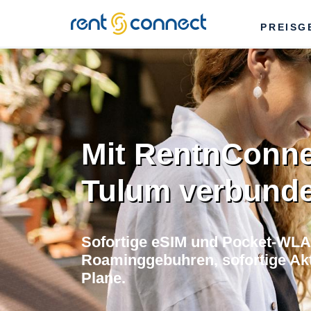
RENT'N
PREISG
CONNECT
Mit RentnConne
Tulum verbunde
Sofortige eSIM und Pocket-WLA
Roaminggebuhren, sofortige Akti
Plane.