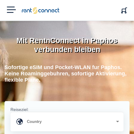
RENT'N
CONNECT
Mit RentnConnect in Paphos
verbunden bleiben
Sofortige eSIM und Pocket-WLAN fur Paphos.
Keine Roaminggebuhren, sofortige Aktivierung,
flexible Plane.
Reiseziel: