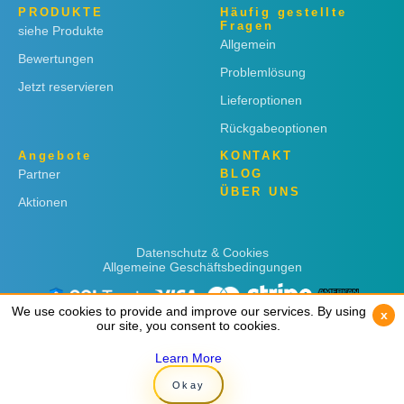
PRODUKTE
Häufig gestellte
Fragen
siehe Produkte
Allgemein
Bewertungen
Problemlösung
Jetzt reservieren
Lieferoptionen
Rückgabeoptionen
Angebote
KONTAKT
Partner
BLOG
ÜBER UNS
Aktionen
Datenschutz & Cookies
Allgemeine Geschäftsbedingungen
We use cookies to provide and improve our services. By using
We use cookies to provide and improve our services. By using
x
x
our site, you consent to cookies.
our site, you consent to cookies.
Learn More
Learn More
Copyright © 2019
Rent 'n Connect
Okay
Okay