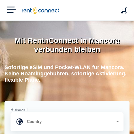
RENT'N
CONNECT
Mit RentnConnect in Mancora
verbunden bleiben
Sofortige eSIM und Pocket-WLAN fur Mancora.
Keine Roaminggebuhren, sofortige Aktivierung,
flexible Plane.
Reiseziel: