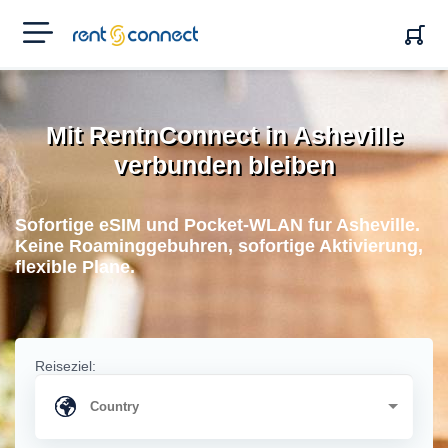
RENT'N
CONNECT
Mit RentnConnect in Asheville
verbunden bleiben
Sofortige eSIM und Pocket-WLAN fur Asheville.
Keine Roaminggebuhren, sofortige Aktivierung,
flexible Plane.
Reiseziel: