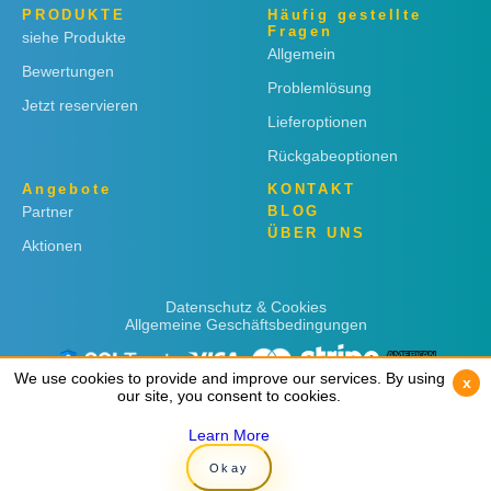
PRODUKTE
Häufig gestellte
Fragen
siehe Produkte
Allgemein
Bewertungen
Problemlösung
Jetzt reservieren
Lieferoptionen
Rückgabeoptionen
Angebote
KONTAKT
Partner
BLOG
ÜBER UNS
Aktionen
Datenschutz & Cookies
Allgemeine Geschäftsbedingungen
We use cookies to provide and improve our services. By using
We use cookies to provide and improve our services. By using
x
x
our site, you consent to cookies.
our site, you consent to cookies.
Learn More
Learn More
Copyright © 2019
Rent 'n Connect
Okay
Okay