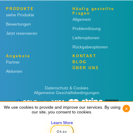
PRODUKTE
Häufig gestellte
Fragen
siehe Produkte
Allgemein
Bewertungen
Problemlösung
Jetzt reservieren
Lieferoptionen
Rückgabeoptionen
Angebote
KONTAKT
Partner
BLOG
ÜBER UNS
Aktionen
Datenschutz & Cookies
Allgemeine Geschäftsbedingungen
We use cookies to provide and improve our services. By using
We use cookies to provide and improve our services. By using
x
x
our site, you consent to cookies.
our site, you consent to cookies.
Learn More
Learn More
Copyright © 2019
Rent 'n Connect
Okay
Okay