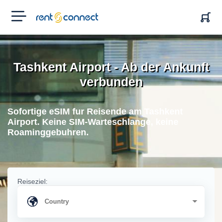
RENT'N
CONNECT
Tashkent Airport - Ab der Ankunft
verbunden
Sofortige eSIM fur Reisende am Tashkent
Airport. Keine SIM-Warteschlange, keine
Roaminggebuhren.
Reiseziel: