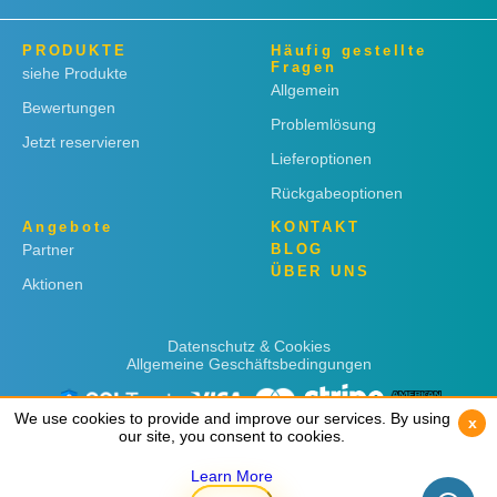
PRODUKTE
Häufig gestellte
Fragen
siehe Produkte
Allgemein
Bewertungen
Problemlösung
Jetzt reservieren
Lieferoptionen
Rückgabeoptionen
Angebote
KONTAKT
Partner
BLOG
ÜBER UNS
Aktionen
Datenschutz & Cookies
Allgemeine Geschäftsbedingungen
We use cookies to provide and improve our services. By using
We use cookies to provide and improve our services. By using
x
x
our site, you consent to cookies.
our site, you consent to cookies.
Learn More
Learn More