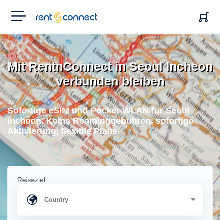
RENT'N
CONNECT
Mit RentnConnect in Seoul Incheon
verbunden bleiben
Sofortige eSIM und Pocket-WLAN fur Seoul
Incheon. Keine Roaminggebuhren, sofortige
Aktivierung, flexible Plane.
Reiseziel: