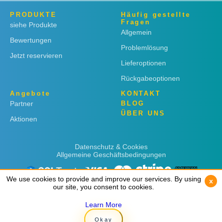
PRODUKTE
Häufig gestellte
Fragen
siehe Produkte
Allgemein
Bewertungen
Problemlösung
Jetzt reservieren
Lieferoptionen
Rückgabeoptionen
Angebote
KONTAKT
Partner
BLOG
ÜBER UNS
Aktionen
Datenschutz & Cookies
Allgemeine Geschäftsbedingungen
We use cookies to provide and improve our services. By using
We use cookies to provide and improve our services. By using
x
x
our site, you consent to cookies.
our site, you consent to cookies.
Learn More
Learn More
Copyright © 2019
Rent 'n Connect
Okay
Okay