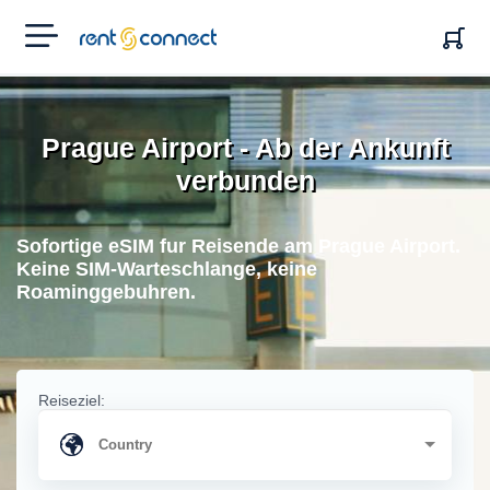
RENT'N
CONNECT
Prague Airport - Ab der Ankunft
verbunden
Sofortige eSIM fur Reisende am Prague Airport.
Keine SIM-Warteschlange, keine
Roaminggebuhren.
Reiseziel: