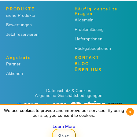
PRODUKTE
Häufig gestellte
Fragen
siehe Produkte
Allgemein
Bewertungen
Problemlösung
Jetzt reservieren
Lieferoptionen
Rückgabeoptionen
Angebote
KONTAKT
Partner
BLOG
ÜBER UNS
Aktionen
Datenschutz & Cookies
Allgemeine Geschäftsbedingungen
We use cookies to provide and improve our services. By using
We use cookies to provide and improve our services. By using
x
x
our site, you consent to cookies.
our site, you consent to cookies.
Learn More
Learn More
Copyright © 2019
Rent 'n Connect
Okay
Okay