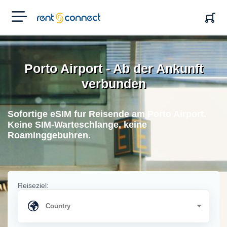
RENT'N
CONNECT
Porto Airport - Ab der Ankunft
verbunden
Sofortige eSIM fur Reisende am Porto Airport.
Keine SIM-Warteschlange, keine
Roaminggebuhren.
Reiseziel: