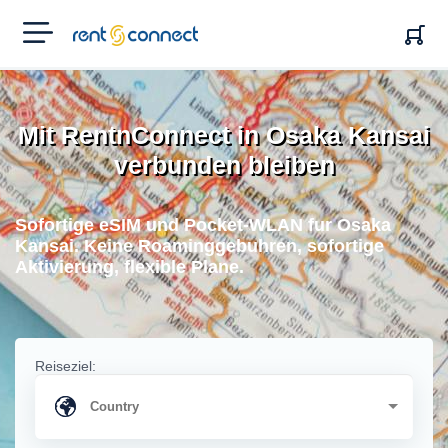
RENT'N
CONNECT
Mit RentnConnect in Osaka Kansai
verbunden bleiben
Sofortige eSIM und Pocket-WLAN fur Osaka
Kansai. Keine Roaminggebuhren, sofortige
Aktivierung, flexible Plane.
Reiseziel: