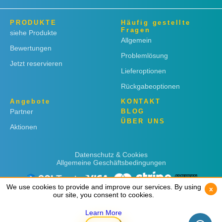
PRODUKTE
Häufig gestellte
Fragen
siehe Produkte
Allgemein
Bewertungen
Problemlösung
Jetzt reservieren
Lieferoptionen
Rückgabeoptionen
Angebote
KONTAKT
Partner
BLOG
ÜBER UNS
Aktionen
Datenschutz & Cookies
Allgemeine Geschäftsbedingungen
We use cookies to provide and improve our services. By using
We use cookies to provide and improve our services. By using
x
x
our site, you consent to cookies.
our site, you consent to cookies.
Learn More
Learn More