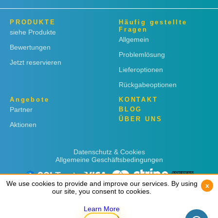
PRODUKTE
Häufig gestellte
Fragen
siehe Produkte
Allgemein
Bewertungen
Problemlösung
Jetzt reservieren
Lieferoptionen
Rückgabeoptionen
Angebote
KONTAKT
Partner
BLOG
ÜBER UNS
Aktionen
Datenschutz & Cookies
Allgemeine Geschäftsbedingungen
We use cookies to provide and improve our services. By using
We use cookies to provide and improve our services. By using
x
x
our site, you consent to cookies.
our site, you consent to cookies.
Learn More
Learn More