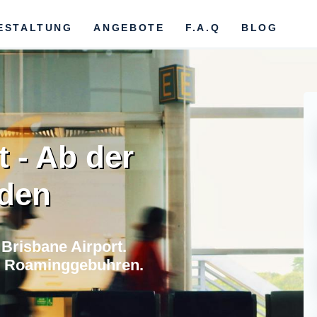
ESTALTUNG
ANGEBOTE
F.A.Q
BLOG
t - Ab der
nden
Brisbane Airport.
e Roaminggebuhren.