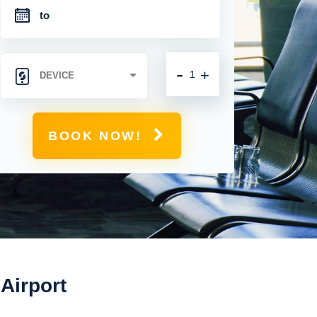
-
+
BOOK NOW!
Airport