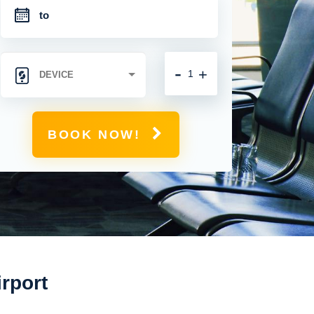
-
+
BOOK NOW!
rport