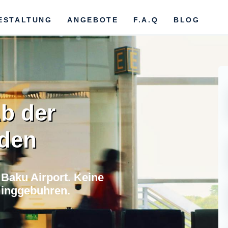
ESTALTUNG
ANGEBOTE
F.A.Q
BLOG
Ab der
nden
 Baku Airport. Keine
minggebuhren.