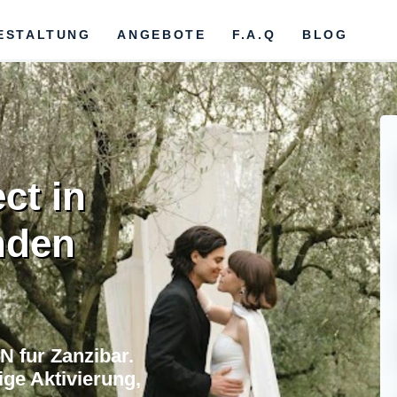
ESTALTUNG
ANGEBOTE
F.A.Q
BLOG
ct in
nden
 fur Zanzibar.
ge Aktivierung,