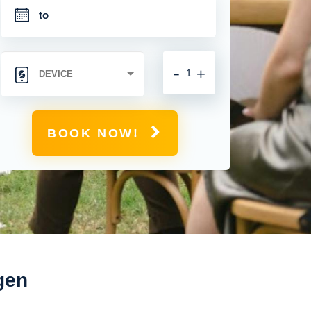
-
+
BOOK NOW!
gen