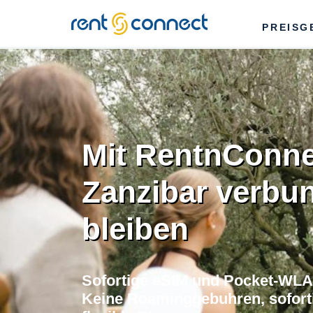
RENT'N
PREISG
CONNECT
Mit RentnConne
Zanzibar verbu
bleiben
Sofortige eSIM und Pocket-WLAN
Keine Roaminggebuhren, soforti