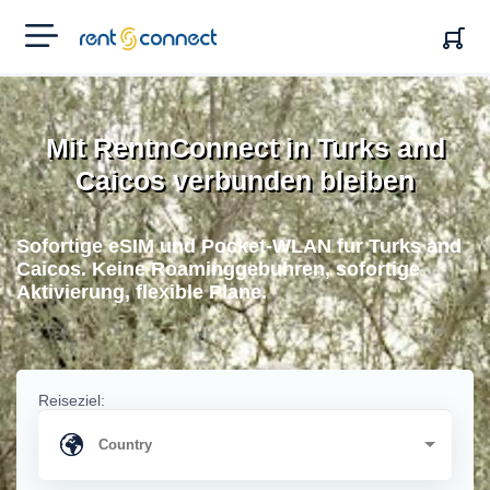
RENT'N
CONNECT
Mit RentnConnect in Turks and
Caicos verbunden bleiben
Sofortige eSIM und Pocket-WLAN fur Turks and
Caicos. Keine Roaminggebuhren, sofortige
Aktivierung, flexible Plane.
Reiseziel: