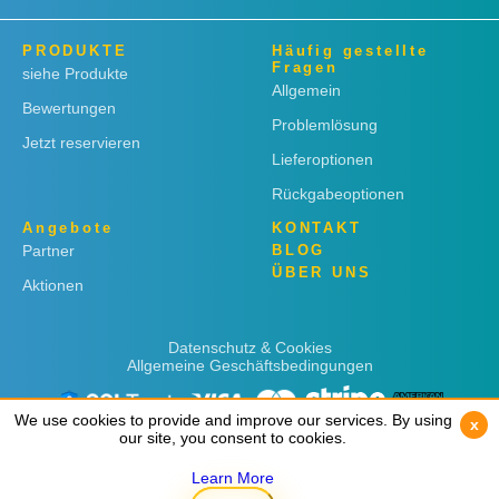
PRODUKTE
Häufig gestellte
Fragen
siehe Produkte
Allgemein
Bewertungen
Problemlösung
Jetzt reservieren
Lieferoptionen
Rückgabeoptionen
Angebote
KONTAKT
Partner
BLOG
ÜBER UNS
Aktionen
Datenschutz & Cookies
Allgemeine Geschäftsbedingungen
We use cookies to provide and improve our services. By using
We use cookies to provide and improve our services. By using
x
x
our site, you consent to cookies.
our site, you consent to cookies.
Learn More
Learn More