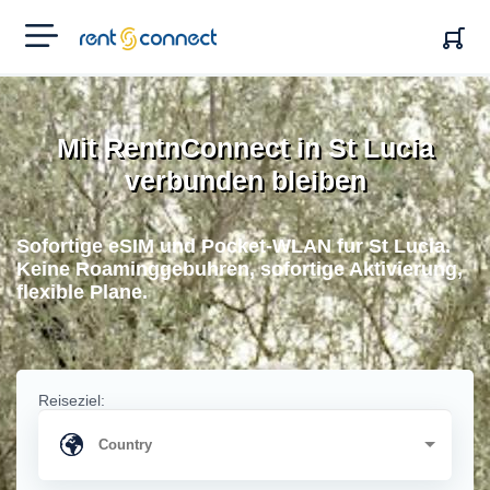
RENT'N
CONNECT
Mit RentnConnect in St Lucia
verbunden bleiben
Sofortige eSIM und Pocket-WLAN fur St Lucia.
Keine Roaminggebuhren, sofortige Aktivierung,
flexible Plane.
Reiseziel: