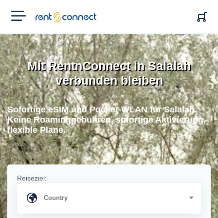
RENT'N
CONNECT
Mit RentnConnect in Salalah
verbunden bleiben
Sofortige eSIM und Pocket-WLAN fur Salalah.
Keine Roaminggebuhren, sofortige Aktivierung,
flexible Plane.
Reiseziel: