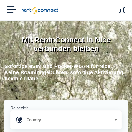
RENT'N
CONNECT
Mit RentnConnect in Nice
verbunden bleiben
Sofortige eSIM und Pocket-WLAN fur Nice.
Keine Roaminggebuhren, sofortige Aktivierung,
flexible Plane.
Reiseziel: