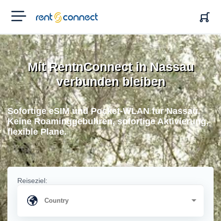
RENT'N
CONNECT
Mit RentnConnect in Nassau
verbunden bleiben
Sofortige eSIM und Pocket-WLAN fur Nassau.
Keine Roaminggebuhren, sofortige Aktivierung,
flexible Plane.
Reiseziel: