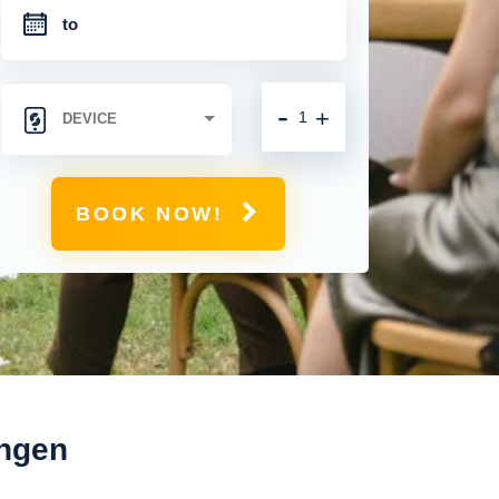
-
+
BOOK NOW!
ungen