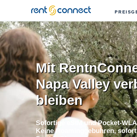
RENT'N
PREISG
CONNECT
Mit RentnConne
Napa Valley ve
bleiben
Sofortige eSIM und Pocket-WLAN
Keine Roaminggebuhren, soforti