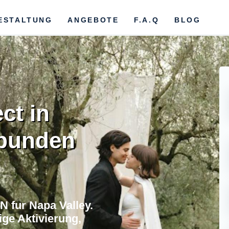
ESTALTUNG
ANGEBOTE
F.A.Q
BLOG
ct in
rbunden
 fur Napa Valley.
ge Aktivierung,