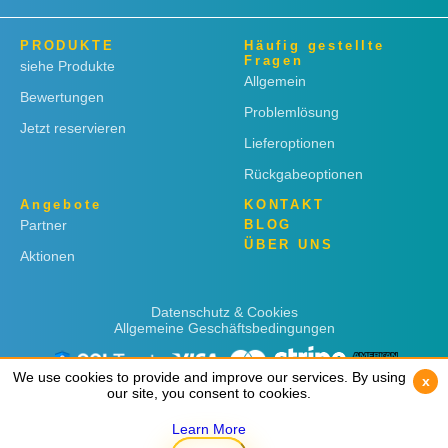
PRODUKTE
Häufig gestellte
Fragen
siehe Produkte
Allgemein
Bewertungen
Problemlösung
Jetzt reservieren
Lieferoptionen
Rückgabeoptionen
Angebote
KONTAKT
Partner
BLOG
ÜBER UNS
Aktionen
Datenschutz & Cookies
Allgemeine Geschäftsbedingungen
We use cookies to provide and improve our services. By using
We use cookies to provide and improve our services. By using
x
x
our site, you consent to cookies.
our site, you consent to cookies.
Learn More
Learn More