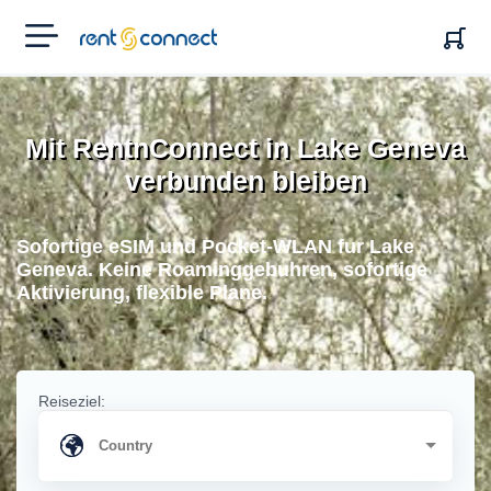
RENT'N
CONNECT
Mit RentnConnect in Lake Geneva
verbunden bleiben
Sofortige eSIM und Pocket-WLAN fur Lake
Geneva. Keine Roaminggebuhren, sofortige
Aktivierung, flexible Plane.
Reiseziel: