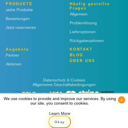
PRODUKTE
Häufig gestellte
Fragen
siehe Produkte
Allgemein
Bewertungen
Problemlösung
Jetzt reservieren
Lieferoptionen
Rückgabeoptionen
Angebote
KONTAKT
Partner
BLOG
ÜBER UNS
Aktionen
Datenschutz & Cookies
Allgemeine Geschäftsbedingungen
We use cookies to provide and improve our services. By using
We use cookies to provide and improve our services. By using
x
x
our site, you consent to cookies.
our site, you consent to cookies.
Learn More
Learn More
Copyright © 2019
Rent 'n Connect
Okay
Okay