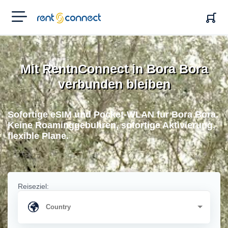
RENT'N
CONNECT
Mit RentnConnect in Bora Bora
verbunden bleiben
Sofortige eSIM und Pocket-WLAN fur Bora Bora.
Keine Roaminggebuhren, sofortige Aktivierung,
flexible Plane.
Reiseziel: